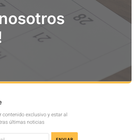
 nosotros
!
e
 contenido exclusivo y estar al
tras últimas noticias
ENVIAR