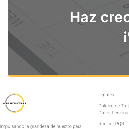
Haz crec
Legales
Política de Tr
Datos Persona
Radicar PQR
Impulsando la grandeza de nuestro país