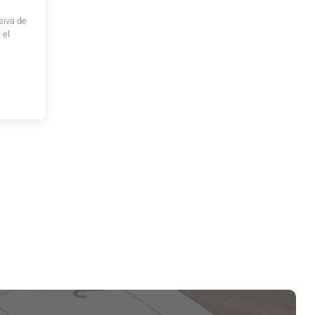
siva de
 el