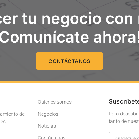
er tu negocio con
¡Comunícate ahora
CONTÁCTANOS
Suscríbet
Quiénes somos
Para descubrir
atamiento de
Negocios
tanto de nues
les
Noticias
Newsletter
Contáctenos