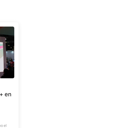
+ en
vo el