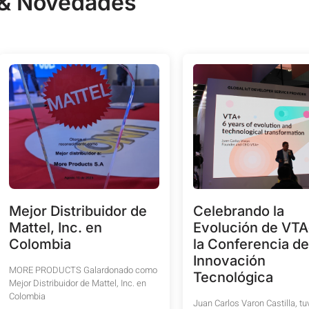
 & Novedades
Mejor Distribuidor de
Celebrando la
Mattel, Inc. en
Evolución de VTA
Colombia
la Conferencia de
Innovación
MORE PRODUCTS Galardonado como
Tecnológica
Mejor Distribuidor de Mattel, Inc. en
Colombia
Juan Carlos Varon Castilla, tu