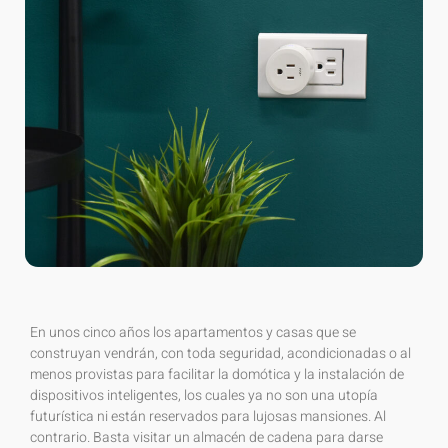
En unos cinco años los apartamentos y casas que se
construyan vendrán, con toda seguridad, acondicionadas o al
menos provistas para facilitar la domótica y la instalación de
dispositivos inteligentes, los cuales ya no son una utopía
futurística ni están reservados para lujosas mansiones. Al
contrario. Basta visitar un almacén de cadena para darse