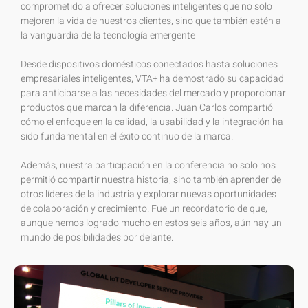
comprometido a ofrecer soluciones inteligentes que no solo
mejoren la vida de nuestros clientes, sino que también estén a
la vanguardia de la tecnología emergente
Desde dispositivos domésticos conectados hasta soluciones
empresariales inteligentes, VTA+ ha demostrado su capacidad
para anticiparse a las necesidades del mercado y proporcionar
productos que marcan la diferencia. Juan Carlos compartió
cómo el enfoque en la calidad, la usabilidad y la integración ha
sido fundamental en el éxito continuo de la marca.
Además, nuestra participación en la conferencia no solo nos
permitió compartir nuestra historia, sino también aprender de
otros líderes de la industria y explorar nuevas oportunidades
de colaboración y crecimiento. Fue un recordatorio de que,
aunque hemos logrado mucho en estos seis años, aún hay un
mundo de posibilidades por delante.