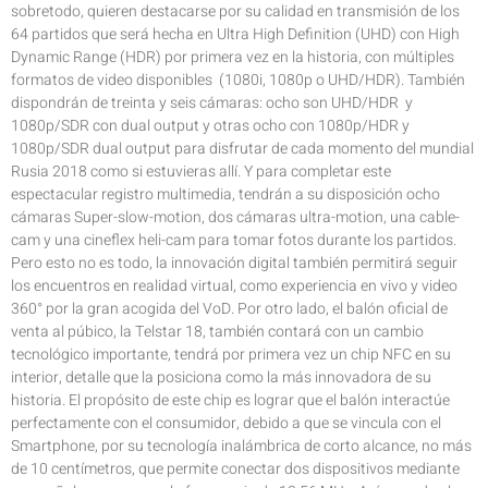
sobretodo, quieren destacarse por su calidad en transmisión de los
64 partidos que será hecha en Ultra High Definition (UHD) con High
Dynamic Range (HDR) por primera vez en la historia, con múltiples
formatos de video disponibles (1080i, 1080p o UHD/HDR). También
dispondrán de treinta y seis cámaras: ocho son UHD/HDR y
1080p/SDR con dual output y otras ocho con 1080p/HDR y
1080p/SDR dual output para disfrutar de cada momento del mundial
Rusia 2018 como si estuvieras allí. Y para completar este
espectacular registro multimedia, tendrán a su disposición ocho
cámaras Super-slow-motion, dos cámaras ultra-motion, una cable-
cam y una cineflex heli-cam para tomar fotos durante los partidos.
Pero esto no es todo, la innovación digital también permitirá seguir
los encuentros en realidad virtual, como experiencia en vivo y video
360° por la gran acogida del VoD. Por otro lado, el balón oficial de
venta al púbico, la Telstar 18, también contará con un cambio
tecnológico importante, tendrá por primera vez un chip NFC en su
interior, detalle que la posiciona como la más innovadora de su
historia. El propósito de este chip es lograr que el balón interactúe
perfectamente con el consumidor, debido a que se vincula con el
Smartphone, por su tecnología inalámbrica de corto alcance, no más
de 10 centímetros, que permite conectar dos dispositivos mediante