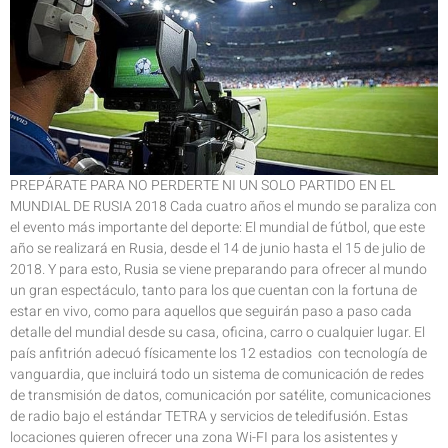
PREPÁRATE PARA NO PERDERTE NI UN SOLO PARTIDO EN EL
MUNDIAL DE RUSIA 2018 Cada cuatro años el mundo se paraliza con
el evento más importante del deporte: El mundial de fútbol, que este
año se realizará en Rusia, desde el 14 de junio hasta el 15 de julio de
2018. Y para esto, Rusia se viene preparando para ofrecer al mundo
un gran espectáculo, tanto para los que cuentan con la fortuna de
estar en vivo, como para aquellos que seguirán paso a paso cada
detalle del mundial desde su casa, oficina, carro o cualquier lugar. El
país anfitrión adecuó físicamente los 12 estadios con tecnología de
vanguardia, que incluirá todo un sistema de comunicación de redes
de transmisión de datos, comunicación por satélite, comunicaciones
de radio bajo el estándar TETRA y servicios de teledifusión. Estas
locaciones quieren ofrecer una zona Wi-FI para los asistentes y