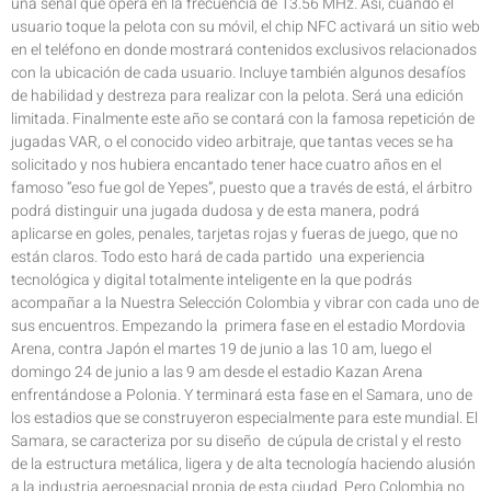
una señal que opera en la frecuencia de 13.56 MHz. Así, cuando el
usuario toque la pelota con su móvil, el chip NFC activará un sitio web
en el teléfono en donde mostrará contenidos exclusivos relacionados
con la ubicación de cada usuario. Incluye también algunos desafíos
de habilidad y destreza para realizar con la pelota. Será una edición
limitada. Finalmente este año se contará con la famosa repetición de
jugadas VAR, o el conocido video arbitraje, que tantas veces se ha
solicitado y nos hubiera encantado tener hace cuatro años en el
famoso “eso fue gol de Yepes”, puesto que a través de está, el árbitro
podrá distinguir una jugada dudosa y de esta manera, podrá
aplicarse en goles, penales, tarjetas rojas y fueras de juego, que no
están claros. Todo esto hará de cada partido una experiencia
tecnológica y digital totalmente inteligente en la que podrás
acompañar a la Nuestra Selección Colombia y vibrar con cada uno de
sus encuentros. Empezando la primera fase en el estadio Mordovia
Arena, contra Japón el martes 19 de junio a las 10 am, luego el
domingo 24 de junio a las 9 am desde el estadio Kazan Arena
enfrentándose a Polonia. Y terminará esta fase en el Samara, uno de
los estadios que se construyeron especialmente para este mundial. El
Samara, se caracteriza por su diseño de cúpula de cristal y el resto
de la estructura metálica, ligera y de alta tecnología haciendo alusión
a la industria aeroespacial propia de esta ciudad. Pero Colombia no